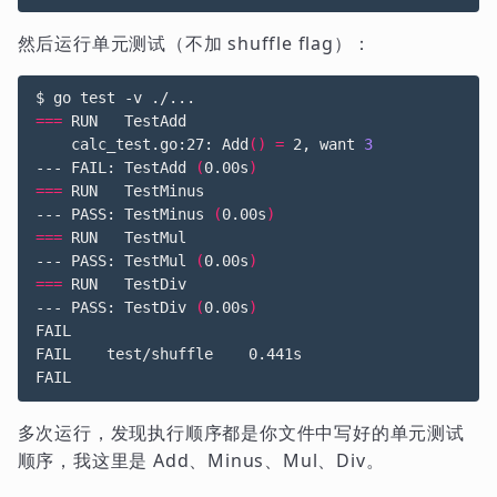
然后运行单元测试（不加 shuffle flag）：
$ go 
test
===
 RUN   TestAdd

    calc_test.go:27: Add
()
=
 2, want 
3
--- FAIL: TestAdd 
(
0.00s
)
===
 RUN   TestMinus

--- PASS: TestMinus 
(
0.00s
)
===
 RUN   TestMul

--- PASS: TestMul 
(
0.00s
)
===
 RUN   TestDiv

--- PASS: TestDiv 
(
0.00s
)
FAIL

FAIL	test/shuffle	0.441s

多次运行，发现执行顺序都是你文件中写好的单元测试
顺序，我这里是 Add、Minus、Mul、Div。