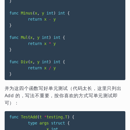
}
func
Minus
(
x
,
y
int
)
int
{
return
x
-
y
}
func
Mul
(
x
,
y
int
)
int
{
return
x
*
y
}
func
Div
(
x
,
y
int
)
int
{
return
x
/
y
}
并为这四个函数写好单元测试（代码太长，这里只列出
Add 的，写法不重要，按你喜欢的方式写单元测试即
可）：
func
TestAdd
(
t
*
testing
.
T
)
{
type
args
struct
{
x
int