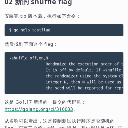
02 新的 shuffle flag
安装完 tip 版本后，执行如下命令：
$ go 
help
然后找到下面这个 flag：
-shuffle off,on,N

		Randomize the execution order of tests and benchmarks.

		It is off by default. If -shuffle is set to on, then it will seed

		the randomizer using the system clock. If -shuffle is set to an

		integer N, then N will be used as the seed value. In both cases,

这是 Go1.17 新增的，提交的代码见：
https://golang.org/cl/310033
。
从名称可以看出，这是控制测试执行顺序是否随机的