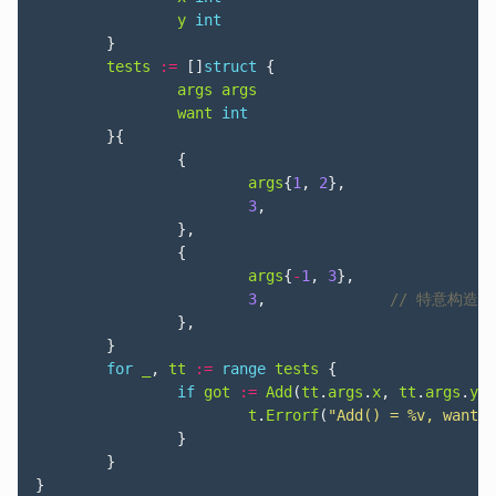
y
int
}
tests
:=
[]
struct
{
args
args
want
int
}{
{
args
{
1
,
2
},
3
,
},
{
args
{
-
1
,
3
},
3
,
},
}
for
_
,
tt
:=
range
tests
{
if
got
:=
Add
(
tt
.
args
.
x
,
tt
.
args
.
y
);
t
.
Errorf
(
"Add() = %v, want %
}
}
}