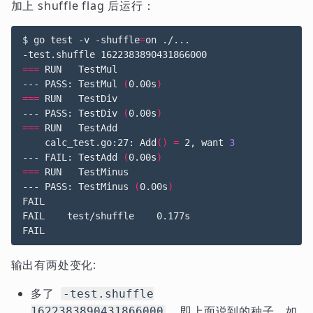
加上 shuffle flag 后运行：
$ go 
test
 -v -shuffle
=
on ./...

-test.shuffle 
1622383890431866000
===
 RUN   TestMul

--- PASS: TestMul 
(
0.00s
)
===
 RUN   TestDiv

--- PASS: TestDiv 
(
0.00s
)
===
 RUN   TestAdd

    calc_test.go:27: Add
()
=
 2, want 
3
--- FAIL: TestAdd 
(
0.00s
)
===
 RUN   TestMinus

--- PASS: TestMinus 
(
0.00s
)
FAIL

FAIL	test/shuffle	0.177s

输出有两处变化:
多了
-test.shuffle
，即上面说到的种子。如
1622383890431866000