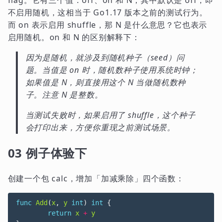
flag。它有三个值：off、on 和 N，其中默认是 off，即
不启用随机，这相当于 Go1.17 版本之前的测试行为。
而 on 表示启用 shuffle，那 N 是什么意思？它也表示
启用随机。on 和 N 的区别解释下：
因为是随机，就涉及到随机种子（seed）问
题。当值是 on 时，随机数种子使用系统时钟；
如果值是 N，则直接用这个 N 当做随机数种
子。注意 N 是整数。
当测试失败时，如果启用了 shuffle，这个种子
会打印出来，方便你重现之前测试场景。
03 例子体验下
创建一个包 calc，增加「加减乘除」四个函数：
func
Add
(
x
,
y
int
)
int
{
return
x
+
y