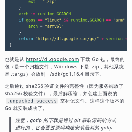
ext
=
".zip"
}
arch
:=
runtime
.
GOARCH
if
goos
==
"linux"
&&
runtime
.
GOARCH
==
"arm"
{
arch
=
"armv6l"
}
return
"https://dl.google.com/go/"
+
version
+
"
}
也就是从
https://dl.google.com
下载 Go 包，最终的
包（是一个归档文件，Wiindows 下是 .zip，其他系统
是 .tar.gz）会放到 ~/sdk/go1.16.4 目录下。
之后通过 sha256 验证文件的完整性（因为服务端放了
sha256 校验文件），最后解压缩，并创建上面说的
空标记文件。这样这个版本的
.unpacked-success
Go 就安装成功了。
注意，gotip 的下载是通过 git 获取源码的方式
进行的，它会通过源码构建安装最新的 gotip