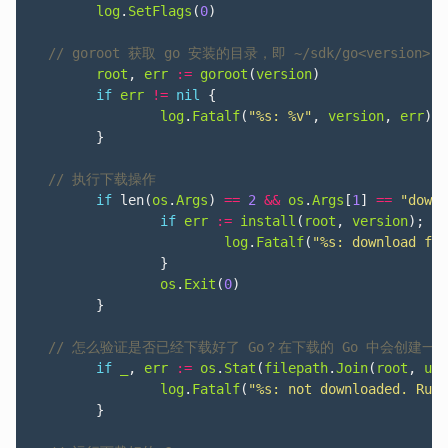
log
.
SetFlags
(
0
)
root
,
err
:=
goroot
(
version
)
if
err
!=
nil
{
log
.
Fatalf
(
"%s: %v"
,
version
,
err
)
}
if
len
(
os
.
Args
)
==
2
&&
os
.
Args
[
1
]
==
"downl
if
err
:=
install
(
root
,
version
);
er
log
.
Fatalf
(
"%s: download fai
}
os
.
Exit
(
0
)
}
if
_
,
err
:=
os
.
Stat
(
filepath
.
Join
(
root
,
unp
log
.
Fatalf
(
"%s: not downloaded. Run 
}