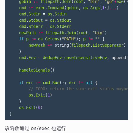
gobin
:=
filepath
.
Join
(
root
,
"bin"
,
"go"
+
exe
())
cmd
:=
exec
.
Command
(
gobin
,
os
.
Args
[
1
:]
...
)
cmd
.
Stdin
=
os
.
Stdin
cmd
.
Stdout
=
os
.
Stdout
cmd
.
Stderr
=
os
.
Stderr
newPath
:=
filepath
.
Join
(
root
,
"bin"
)
if
p
:=
os
.
Getenv
(
"PATH"
);
p
!=
""
{
newPath
+=
string
(
filepath
.
ListSeparator
)
+
}
cmd
.
Env
=
dedupEnv
(
caseInsensitiveEnv
,
append
(
os
handleSignals
()
if
err
:=
cmd
.
Run
();
err
!=
nil
{
os
.
Exit
(
1
)
}
os
.
Exit
(
0
)
}
该函数通过 os/exec 包运行