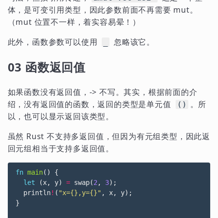
体，是可变引用类型，因此参数前面不再需要 mut。
（mut 位置不一样，着实容易晕！）
此外，函数参数可以使用
忽略该它。
_
03 函数返回值
如果函数没有返回值，-> 不写。其实，根据前面的介
绍，没有返回值的函数，返回的类型是单元值
。所
()
以，也可以显示返回该类型。
虽然 Rust 不支持多返回值，但因为有元组类型，因此返
回元组相当于支持多返回值。
fn
main
()
{
let
(
x
,
y
)
=
swap
(
2
,
3
);
println
!
(
"x={},y={}"
,
x
,
y
);
}