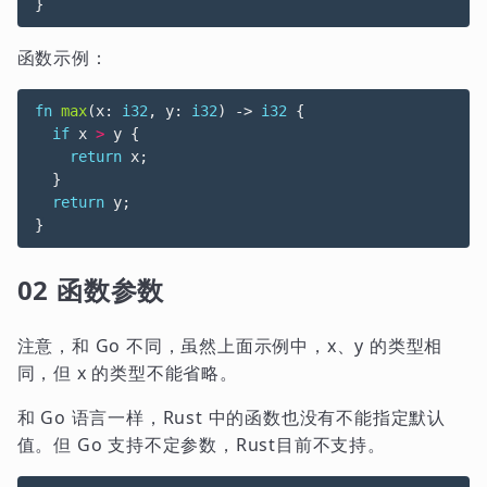
}
函数示例：
fn
max
(
x
: 
i32
,
y
: 
i32
)
-> 
i32
{
if
x
>
y
{
return
x
;
}
return
y
;
}
02 函数参数
注意，和 Go 不同，虽然上面示例中，x、y 的类型相
同，但 x 的类型不能省略。
和 Go 语言一样，Rust 中的函数也没有不能指定默认
值。但 Go 支持不定参数，Rust目前不支持。