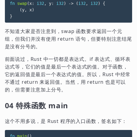
fn
swap
(
x
: 
i32
,
y
: 
i32
)
-> 
(
i32
,
i32
)
{
(
y
,
x
)
}
不知道大家是否注意到，swap 函数要求返回一个元
组，但我们并没有使用 return 语句，但要特别注意结尾
是没有分号的。
前面说过，Rust 中一切都是表达式。if 表达式、循环表
达式等，它们的值是最后一个表达式的值。对于函数，
它的返回值是最后一个表达式的值。所以，Rust 中经常
不通过 return 来返回值。当然，用 return 也是可以
的，但需要注意加上分号。
04 特殊函数 main
这个不用多说，是 Rust 程序的入口函数，签名如下：
fn
main
()