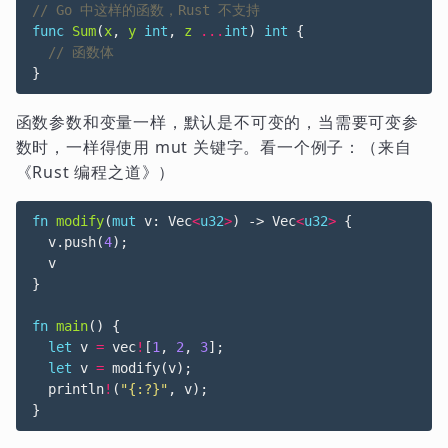
func
Sum
(
x
,
y
int
,
z
...
int
)
int
{
}
函数参数和变量一样，默认是不可变的，当需要可变参
数时，一样得使用 mut 关键字。看一个例子：（来自
《Rust 编程之道》）
fn
modify
(
mut
v
: 
Vec
<
u32
>
)
-> 
Vec
<
u32
>
{
v
.
push
(
4
);
v
}
fn
main
()
{
let
v
=
vec
!
[
1
,
2
,
3
];
let
v
=
modify
(
v
);
println
!
(
"{:?}"
,
v
);
}