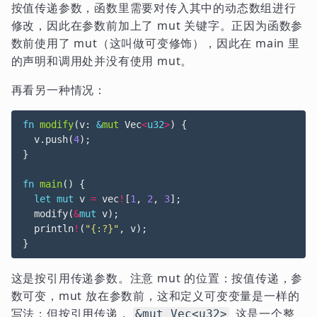
按值传递参数，函数里需要对传入其中的动态数组进行
修改，因此在参数前加上了 mut 关键字。正因为函数参
数前使用了 mut（这叫做可变修饰），因此在 main 里
的声明和调用处并没有使用 mut。
再看另一种情况：
fn
modify
(
v
: 
&
mut
Vec
<
u32
>
)
{
v
.
push
(
4
);
}
fn
main
()
{
let
mut
v
=
vec
!
[
1
,
2
,
3
];
modify
(
&
mut
v
);
println
!
(
"{:?}"
,
v
);
}
这是按引用传递参数。注意 mut 的位置：按值传递，参
数可变，mut 放在参数前，这和定义可变变量是一样的
写法；但按引用传递，
这是一个整
&mut Vec<u32>