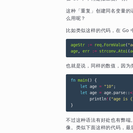
这种「重复」创建同名变量的语
么用呢？
比如类似这样的代码，在 Go
ageStr
:=
req
.
FormValue
(
"a
age
,
err
:=
strconv
.
Atoi
(
a
也就是说，同样的数值，因为类
fn
main
()
{
let
age
=
"10"
;
let
age
=
age
.
parse
::
<
println
!
(
"age is {
}
不过这种语法有好处也有弊端。
像。类似下面这样的代码，最后