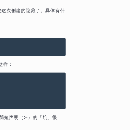
的被这次创建的隐藏了。具体有什
这样：
简短声明（:=）的「坑」很