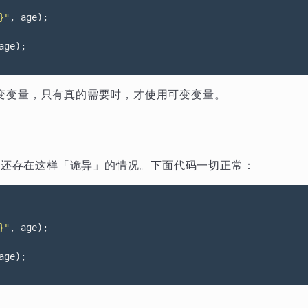
}"
,
age
);
age
);
变变量，只有真的需要时，才使用可变变量。
）
 中还存在这样「诡异」的情况。下面代码一切正常：
}"
,
age
);
age
);