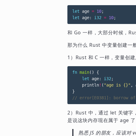
let
age
=
10
;
let
age
: 
i32
=
10
;
和 Go 一样，大部分时候，R
那为什么 Rust 中变量创建
1）Rust 和 C 一样，
fn
main
()
{
let
age
: 
i32
;
println
!
(
"age is {}"
,
}
2）Rust 中，通过 let
是说这块内存现在属于 age 
熟悉 JS 的朋友，应该对 va