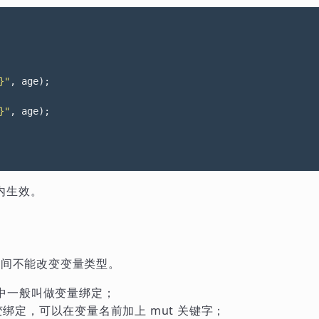
}"
,
age
);
}"
,
age
);
内生效。
行期间不能改变变量类型。
st 中一般叫做变量绑定；
绑定，可以在变量名前加上 mut 关键字；