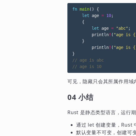
fn
main
()
{
let
age
=
10
;
{
let
age
=
"abc"
;
println
!
(
"age is {
}
println
!
(
"age is {
}
可见，隐藏只会其所属作用域
04 小结
Rust 是静态类型语言，运
通过 let 创建变量，Ru
默认变量不可变，创建可变