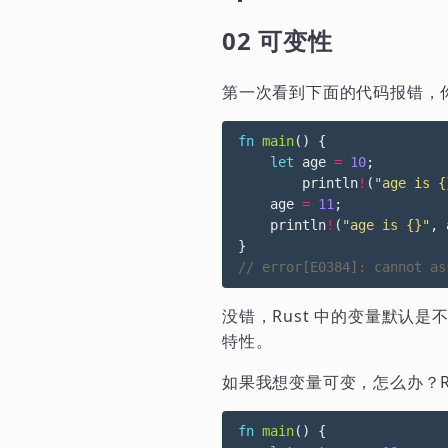
02 可变性
第一次看到下面的代码报错，
fn
main
()
{
let
age
=
10
;
println
!
(
"age is {
age
=
11
;
println
!
(
"age is {}"
,
}
没错，Rust 中的变量默认
特性。
如果我想变量可变，怎么办？Ru
fn
main
()
{