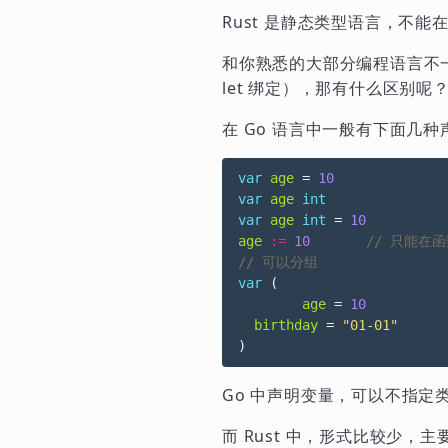
Rust 是静态类型语言，不
和你熟悉的大部分编程语言不一
let 绑定），那有什么区别呢
在 Go 语言中一般有下面几
var
age
=
10
var
age
int
var
age
int
=
10
age
:=
10
var
(
age
=
10
birthday
=
"01-01"
)
Go 中声明变量，可以不指
而 Rust 中，形式比较少，