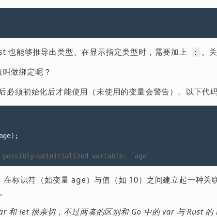
ust 也能够推导出类型。在显示指定类型时，需要加上
。
:
一般叫做绑定呢？
变量创建后必须初始化后才能使用（未使用的变量会警告）。以下代
age
);
 关键字，在标识符（如变量 age）与值（如 10）之间建立起一
了。
r 和 let 很亲切，不过两者的区别和 Go 中的 var 与 Rust 的