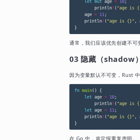
let
mut
age
=
10
;
println
!
(
"age is {
age
=
11
;
println
!
(
"age is {}"
,
}
通常，我们应该优先创建不可
03 隐藏（shadow
因为变量默认不可变，Rust
fn
main
()
{
let
age
=
10
;
println
!
(
"age is {
let
age
=
11
;
println
!
(
"age is {}"
,
}
在 Go 中，肯定报重复声明。